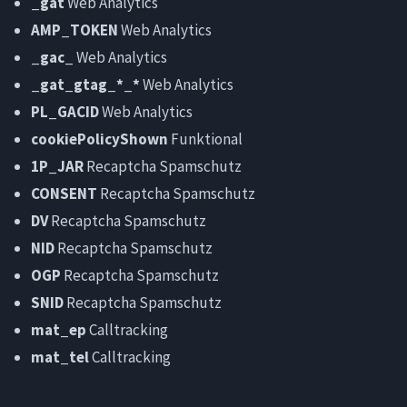
_gat
Web Analytics
AMP_TOKEN
Web Analytics
_gac_
Web Analytics
_gat_gtag_*_*
Web Analytics
PL_GACID
Web Analytics
cookiePolicyShown
Funktional
1P_JAR
Recaptcha Spamschutz
CONSENT
Recaptcha Spamschutz
DV
Recaptcha Spamschutz
NID
Recaptcha Spamschutz
OGP
Recaptcha Spamschutz
SNID
Recaptcha Spamschutz
mat_ep
Calltracking
mat_tel
Calltracking